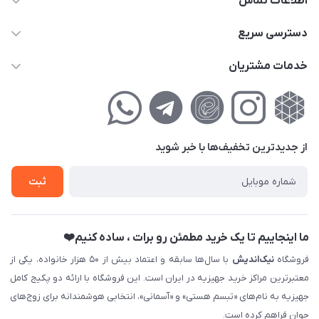
اطلاعات تماس
02177111474
دسترسی سریع
info@nikandish.ir
حساب کاربری
خدمات مشتریان
تهران ، تهرانپارس ، شهرک حکیمیه ، خیابان گلریز ، خیابان گلچین ،
مجله فروشگاه
راهنمای‌خرید‌آنلاین
کوچه گلریز 4 غربی ، پلاک 13
لیست محصولات
حریم خصوصی
درباره‌ما
فروش‌اقساطی
از جدید‌ترین تخفیف‌ها با‌ خبر شوید
تماس با ما
ثبت نام خرید جهیزیه
ثبت
فروش سازمانی و عمده
ما اینجاییم تا یک خرید مطمئن رو برات ، ساده کنیم❤️
فروشگاه
نیک‌اندیش
با سال‌ها سابقه و اعتماد بیش از ۵۰ هزار خانواده، یکی از
معتبرترین مراکز خرید جهیزیه در ایران است. این فروشگاه با ارائه دو پکیج کامل
جهیزیه به نام‌های «تبسم هستی» و «آسمانی»، انتخابی هوشمندانه برای زوج‌های
جوان فراهم کرده است.