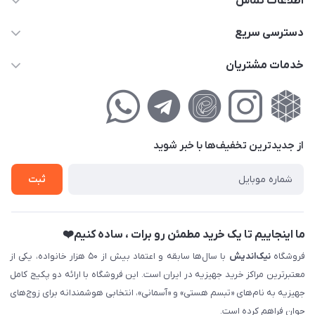
اطلاعات تماس
02177111474
دسترسی سریع
info@nikandish.ir
حساب کاربری
خدمات مشتریان
تهران ، تهرانپارس ، شهرک حکیمیه ، خیابان گلریز ، خیابان گلچین ،
مجله فروشگاه
راهنمای‌خرید‌آنلاین
کوچه گلریز 4 غربی ، پلاک 13
لیست محصولات
حریم خصوصی
درباره‌ما
فروش‌اقساطی
از جدید‌ترین تخفیف‌ها با‌ خبر شوید
تماس با ما
ثبت نام خرید جهیزیه
ثبت
فروش سازمانی و عمده
ما اینجاییم تا یک خرید مطمئن رو برات ، ساده کنیم❤️
فروشگاه
نیک‌اندیش
با سال‌ها سابقه و اعتماد بیش از ۵۰ هزار خانواده، یکی از
معتبرترین مراکز خرید جهیزیه در ایران است. این فروشگاه با ارائه دو پکیج کامل
جهیزیه به نام‌های «تبسم هستی» و «آسمانی»، انتخابی هوشمندانه برای زوج‌های
جوان فراهم کرده است.