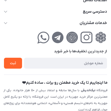
اطلاعات تماس
02177111474
دسترسی سریع
info@nikandish.ir
حساب کاربری
خدمات مشتریان
تهران ، تهرانپارس ، شهرک حکیمیه ، خیابان گلریز ، خیابان گلچین ،
مجله فروشگاه
راهنمای‌خرید‌آنلاین
کوچه گلریز 4 غربی ، پلاک 13
لیست محصولات
حریم خصوصی
درباره‌ما
فروش‌اقساطی
از جدید‌ترین تخفیف‌ها با‌ خبر شوید
تماس با ما
ثبت نام خرید جهیزیه
ثبت
فروش سازمانی و عمده
ما اینجاییم تا یک خرید مطمئن رو برات ، ساده کنیم❤️
فروشگاه
نیک‌اندیش
با سال‌ها سابقه و اعتماد بیش از ۵۰ هزار خانواده، یکی از
معتبرترین مراکز خرید جهیزیه در ایران است. این فروشگاه با ارائه دو پکیج کامل
جهیزیه به نام‌های «تبسم هستی» و «آسمانی»، انتخابی هوشمندانه برای زوج‌های
جوان فراهم کرده است.