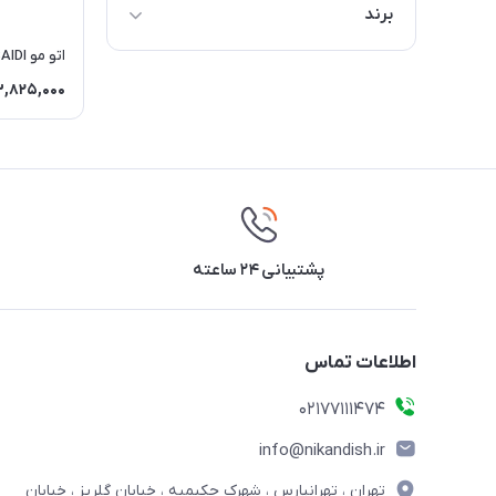
برند
BAIDI
اتو مو BAIDI مدل BD161
3,825,000
پشتیبانی ۲۴ ساعته
اطلاعات تماس
02177111474
info@nikandish.ir
تهران ، تهرانپارس ، شهرک حکیمیه ، خیابان گلریز ، خیابان