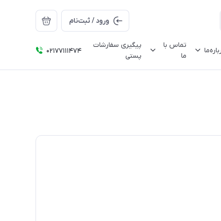
ورود / ثبت‌نام
تماس با
پیگیری سفارشات
باره‌ما
02177111474
ما
پستی