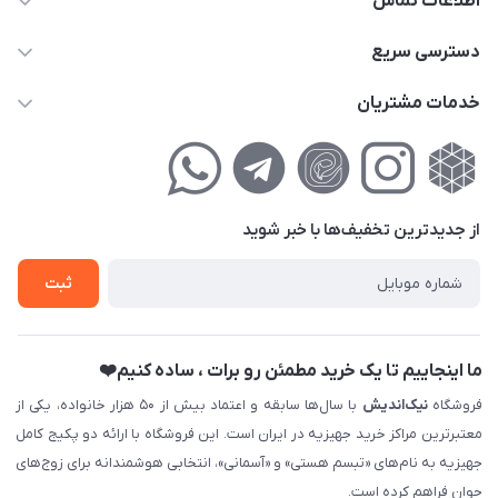
اطلاعات تماس
02177111474
دسترسی سریع
info@nikandish.ir
حساب کاربری
خدمات مشتریان
تهران ، تهرانپارس ، شهرک حکیمیه ، خیابان گلریز ، خیابان گلچین ،
مجله فروشگاه
راهنمای‌خرید‌آنلاین
کوچه گلریز 4 غربی ، پلاک 13
لیست محصولات
حریم خصوصی
درباره‌ما
فروش‌اقساطی
از جدید‌ترین تخفیف‌ها با‌ خبر شوید
تماس با ما
ثبت نام خرید جهیزیه
ثبت
فروش سازمانی و عمده
ما اینجاییم تا یک خرید مطمئن رو برات ، ساده کنیم❤️
فروشگاه
نیک‌اندیش
با سال‌ها سابقه و اعتماد بیش از ۵۰ هزار خانواده، یکی از
معتبرترین مراکز خرید جهیزیه در ایران است. این فروشگاه با ارائه دو پکیج کامل
جهیزیه به نام‌های «تبسم هستی» و «آسمانی»، انتخابی هوشمندانه برای زوج‌های
جوان فراهم کرده است.