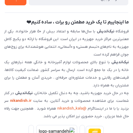
فروش سازمانی و عمده
ما اینجاییم تا یک خرید مطمئن رو برات ، ساده کنیم❤️
فروشگاه
نیک‌اندیش
با سال‌ها سابقه و اعتماد بیش از ۵۰ هزار خانواده، یکی از
معتبرترین مراکز خرید جهیزیه در ایران است. این فروشگاه با ارائه دو پکیج کامل
جهیزیه به نام‌های «تبسم هستی» و «آسمانی»، انتخابی هوشمندانه برای زوج‌های
جوان فراهم کرده است.
نیک‌اندیش
با تنوع بالای محصولات لوازم آشپزخانه و خانگی همه نیازهای یک
خانه را در یک جا جمع کرده است. ارسال به سراسر کشور، ضمانت کیفیت کالاها،
قیمت‌های رقابتی و خدمات مشاوره‌ای حرفه‌ای ، خریدی آسان و مطمئن را برای
مشتریان به همراه دارد.
چه در حال خرید جهیزیه باشید، چه به دنبال تکمیل خانه‌تان،
نیک‌اندیش
در کنار
شماست. برای مشاهده محصولات و خرید آنلاین، به سایت
nikandish.ir
سر
بزنید یا با ما در اینستاگرام
@nikandish_kala
همراه شوید . همچنین جهت رفاه
حال شما عزیزان ، خرید حضوری نیز امکان پذیر می باشد.