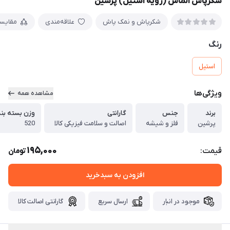
شکرپاش الماس (رویه استیل) پرشین
شکرپاش و نمک پاش
علاقه‌مندی
مقایس
رنگ
استیل
ویژگی‌ها
مشاهده همه
برند
جنس
گارانتی
وزن بسته بن
پرشین
فلز و شیشه
اصالت و سلامت فیزیکی کالا
520
195,000
قیمت:
تومان
افزودن به سبدخرید
موجود در انبار
ارسال سریع
گارانتی اصالت کالا