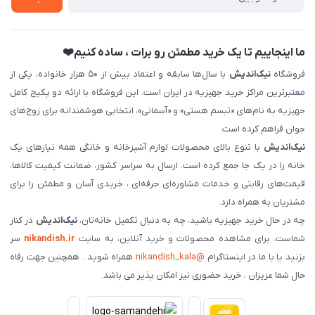
فروش سازمانی و عمده
ما اینجاییم تا یک خرید مطمئن رو برات ، ساده کنیم❤️
فروشگاه
نیک‌اندیش
با سال‌ها سابقه و اعتماد بیش از ۵۰ هزار خانواده، یکی از
معتبرترین مراکز خرید جهیزیه در ایران است. این فروشگاه با ارائه دو پکیج کامل
جهیزیه به نام‌های «تبسم هستی» و «آسمانی»، انتخابی هوشمندانه برای زوج‌های
جوان فراهم کرده است.
نیک‌اندیش
با تنوع بالای محصولات لوازم آشپزخانه و خانگی همه نیازهای یک
خانه را در یک جا جمع کرده است. ارسال به سراسر کشور، ضمانت کیفیت کالاها،
قیمت‌های رقابتی و خدمات مشاوره‌ای حرفه‌ای ، خریدی آسان و مطمئن را برای
مشتریان به همراه دارد.
چه در حال خرید جهیزیه باشید، چه به دنبال تکمیل خانه‌تان،
نیک‌اندیش
در کنار
شماست. برای مشاهده محصولات و خرید آنلاین، به سایت
nikandish.ir
سر
بزنید یا با ما در اینستاگرام
@nikandish_kala
همراه شوید . همچنین جهت رفاه
حال شما عزیزان ، خرید حضوری نیز امکان پذیر می باشد.