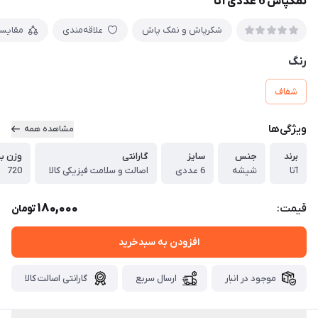
نمکپاش 6 عددی آتا
شکرپاش و نمک پاش
علاقه‌مندی
مقایس
رنگ
شفاف
ویژگی‌ها
مشاهده همه
برند
جنس
سایز
گارانتی
وزن ب
آتا
شیشه
6 عددی
اصالت و سلامت فیزیکی کالا
720
180,000
قیمت:
تومان
افزودن به سبدخرید
موجود در انبار
ارسال سریع
گارانتی اصالت کالا