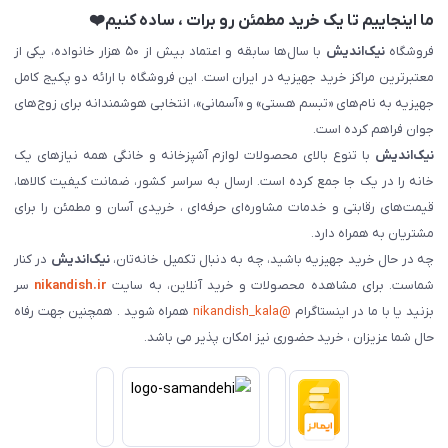
ما اینجاییم تا یک خرید مطمئن رو برات ، ساده کنیم❤️
فروشگاه
نیک‌اندیش
با سال‌ها سابقه و اعتماد بیش از ۵۰ هزار خانواده، یکی از
معتبرترین مراکز خرید جهیزیه در ایران است. این فروشگاه با ارائه دو پکیج کامل
جهیزیه به نام‌های «تبسم هستی» و «آسمانی»، انتخابی هوشمندانه برای زوج‌های
جوان فراهم کرده است.
نیک‌اندیش
با تنوع بالای محصولات لوازم آشپزخانه و خانگی همه نیازهای یک
خانه را در یک جا جمع کرده است. ارسال به سراسر کشور، ضمانت کیفیت کالاها،
قیمت‌های رقابتی و خدمات مشاوره‌ای حرفه‌ای ، خریدی آسان و مطمئن را برای
مشتریان به همراه دارد.
چه در حال خرید جهیزیه باشید، چه به دنبال تکمیل خانه‌تان،
نیک‌اندیش
در کنار
شماست. برای مشاهده محصولات و خرید آنلاین، به سایت
nikandish.ir
سر
بزنید یا با ما در اینستاگرام
@nikandish_kala
همراه شوید . همچنین جهت رفاه
حال شما عزیزان ، خرید حضوری نیز امکان پذیر می باشد.