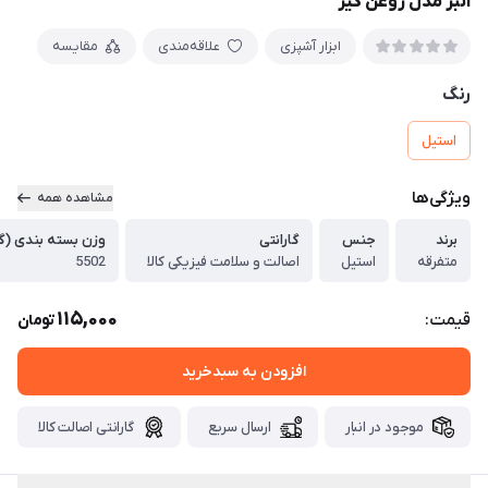
انبر مدل روغن گیر
ابزار آشپزی
علاقه‌مندی
مقایسه
رنگ
استیل
ویژگی‌ها
مشاهده همه
برند
جنس
گارانتی
وزن بسته بندی (گ
متفرقه
استیل
اصالت و سلامت فیزیکی کالا
5502
115,000
قیمت:
تومان
افزودن به سبدخرید
موجود در انبار
ارسال سریع
گارانتی اصالت کالا