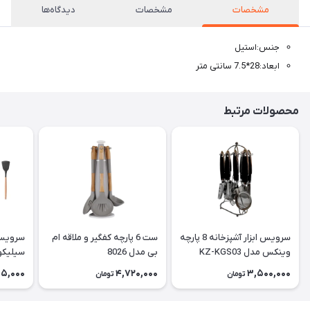
مشخصات
مشخصات
دیدگاه‌ها
جنس:استیل
ابعاد:28*7.5 سانتی متر
محصولات مرتبط
سرویس ابزار آشپزخانه 8 پارچه
ست 6 پارچه کفگیر و ملاقه ام
سرویس 
وینکس مدل KZ-KGS03
بی مدل 8026
UNT46
35,000
4,720,000
3,500,000
تومان
تومان