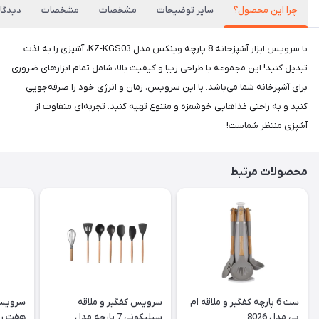
چرا این محصول؟
سایر توضیحات
مشخصات
مشخصات
دیدگاه
با سرویس ابزار آشپزخانه 8 پارچه وینکس مدل KZ-KGS03، آشپزی را به لذت
تبدیل کنید! این مجموعه با طراحی زیبا و کیفیت بالا، شامل تمام ابزارهای ضروری
برای آشپزخانه شما می‌باشد. با این سرویس، زمان و انرژی خود را صرفه‌جویی
کنید و به راحتی غذاهایی خوشمزه و متنوع تهیه کنید. تجربه‌ای متفاوت از
آشپزی منتظر شماست!
محصولات مرتبط
ست 6 پارچه کفگیر و ملاقه ام
سرویس کفگیر و ملاقه
سرویس 
بی مدل 8026
سیلیکونی 7 پارچه مدل
هفت ر