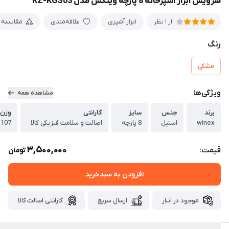
سرویس ابزار آشپزخانه 8 پارچه وینکس مدل KZ-KGS03
ابزار آشپزی
علاقه‌مندی
مقایسه
از 1 نظر
رنگ
مشکی
ویژگی‌ها
مشاهده همه
برند
جنس
سایز
گارانتی
وزن 
winex
استیل
8 پارچه
اصالت و سلامت فیزیکی کالا
1107
3,500,000
قیمت:
تومان
افزودن به سبدخرید
موجود در انبار
ارسال سریع
گارانتی اصالت کالا