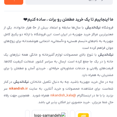
فروش سازمانی و عمده
ما اینجاییم تا یک خرید مطمئن رو برات ، ساده کنیم❤️
فروشگاه
نیک‌اندیش
با سال‌ها سابقه و اعتماد بیش از ۵۰ هزار خانواده، یکی از
معتبرترین مراکز خرید جهیزیه در ایران است. این فروشگاه با ارائه دو پکیج کامل
جهیزیه به نام‌های «تبسم هستی» و «آسمانی»، انتخابی هوشمندانه برای زوج‌های
جوان فراهم کرده است.
نیک‌اندیش
با تنوع بالای محصولات لوازم آشپزخانه و خانگی همه نیازهای یک
خانه را در یک جا جمع کرده است. ارسال به سراسر کشور، ضمانت کیفیت کالاها،
قیمت‌های رقابتی و خدمات مشاوره‌ای حرفه‌ای ، خریدی آسان و مطمئن را برای
مشتریان به همراه دارد.
چه در حال خرید جهیزیه باشید، چه به دنبال تکمیل خانه‌تان،
نیک‌اندیش
در کنار
شماست. برای مشاهده محصولات و خرید آنلاین، به سایت
nikandish.ir
سر
بزنید یا با ما در اینستاگرام
@nikandish_kala
همراه شوید . همچنین جهت رفاه
حال شما عزیزان ، خرید حضوری نیز امکان پذیر می باشد.