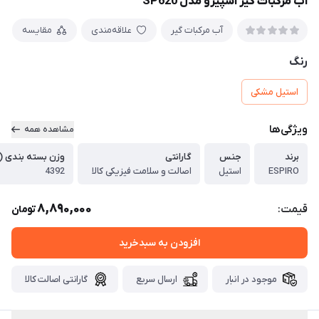
آب مرکبات گیر اسپیرو مدل SP620
آب مرکبات گیر
علاقه‌مندی
مقایسه
رنگ
استیل مشکی
ویژگی‌ها
مشاهده همه
برند
جنس
گارانتی
وزن بسته بندی (
ESPIRO
استیل
اصالت و سلامت فیزیکی کالا
4392
8,890,000
قیمت:
تومان
افزودن به سبدخرید
موجود در انبار
ارسال سریع
گارانتی اصالت کالا