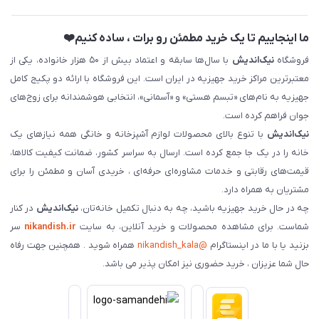
ما اینجاییم تا یک خرید مطمئن رو برات ، ساده کنیم❤️
فروشگاه
نیک‌اندیش
با سال‌ها سابقه و اعتماد بیش از ۵۰ هزار خانواده، یکی از
معتبرترین مراکز خرید جهیزیه در ایران است. این فروشگاه با ارائه دو پکیج کامل
جهیزیه به نام‌های «تبسم هستی» و «آسمانی»، انتخابی هوشمندانه برای زوج‌های
جوان فراهم کرده است.
نیک‌اندیش
با تنوع بالای محصولات لوازم آشپزخانه و خانگی همه نیازهای یک
خانه را در یک جا جمع کرده است. ارسال به سراسر کشور، ضمانت کیفیت کالاها،
قیمت‌های رقابتی و خدمات مشاوره‌ای حرفه‌ای ، خریدی آسان و مطمئن را برای
مشتریان به همراه دارد.
چه در حال خرید جهیزیه باشید، چه به دنبال تکمیل خانه‌تان،
نیک‌اندیش
در کنار
شماست. برای مشاهده محصولات و خرید آنلاین، به سایت
nikandish.ir
سر
بزنید یا با ما در اینستاگرام
@nikandish_kala
همراه شوید . همچنین جهت رفاه
حال شما عزیزان ، خرید حضوری نیز امکان پذیر می باشد.