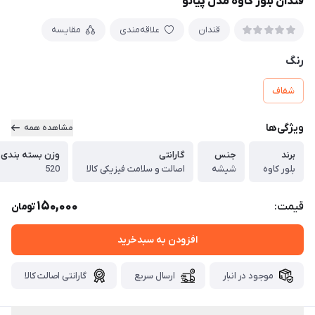
قندان بلور کاوه مدل پیانو
قندان
علاقه‌مندی
مقایسه
رنگ
شفاف
ویژگی‌ها
مشاهده همه
برند
جنس
گارانتی
وزن بسته بندی 
بلور کاوه
شیشه
اصالت و سلامت فیزیکی کالا
520
150,000
قیمت:
تومان
افزودن به سبدخرید
موجود در انبار
ارسال سریع
گارانتی اصالت کالا