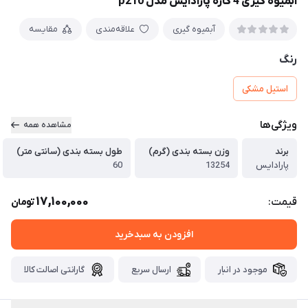
آبمیوه گیری 4 کاره پارادایس مدل p210
آبمیوه گیری
علاقه‌مندی
مقایسه
رنگ
استیل مشکی
ویژگی‌ها
مشاهده همه
برند
وزن بسته بندی (گرم)
طول بسته بندی (سانتی متر)
پارادایس
13254
60
17,100,000
قیمت:
تومان
افزودن به سبدخرید
موجود در انبار
ارسال سریع
گارانتی اصالت کالا