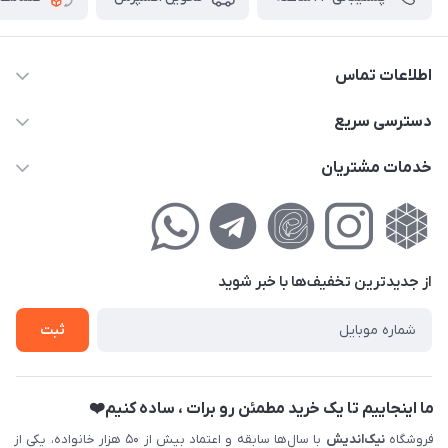
اطلاعات تماس
02177111474
دسترسی سریع
info@nikandish.ir
حساب کاربری
خدمات مشتریان
تهران ، تهرانپارس ، شهرک حکیمیه ، خیابان گلریز ، خیابان گلچین ،
مجله فروشگاه
راهنمای‌خرید‌آنلاین
کوچه گلریز 4 غربی ، پلاک 13
لیست محصولات
حریم خصوصی
درباره‌ما
فروش‌اقساطی
از جدید‌ترین تخفیف‌ها با‌ خبر شوید
تماس با ما
ثبت نام خرید جهیزیه
ثبت
فروش سازمانی و عمده
ما اینجاییم تا یک خرید مطمئن رو برات ، ساده کنیم❤️
فروشگاه
نیک‌اندیش
با سال‌ها سابقه و اعتماد بیش از ۵۰ هزار خانواده، یکی از