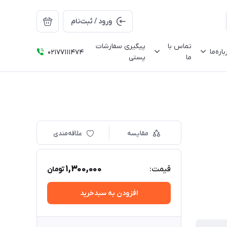
ورود / ثبت‌نام
تماس با
پیگیری سفارشات
باره‌ما
02177111474
ما
پستی
مقایسه
علاقه‌مندی
1,300,000
قیمت:
تومان
افزودن به سبدخرید