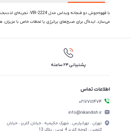
با قهوه‌جوش دو فنجانه
می‌سازد. ایده‌آل برای صبح‌های پرانرژی یا لحظات خاص با عزیزان. ه
پشتیبانی ۲۴ ساعته
اطلاعات تماس
02177111474
info@nikandish.ir
تهران ، تهرانپارس ، شهرک حکیمیه ، خیابان گلریز ، خیابان
گلچین ، کوچه گلریز 4 غربی ، پلاک 13