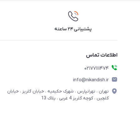
پشتیبانی ۲۴ ساعته
اطلاعات تماس
02177111474
info@nikandish.ir
تهران ، تهرانپارس ، شهرک حکیمیه ، خیابان گلریز ، خیابان
گلچین ، کوچه گلریز 4 غربی ، پلاک 13