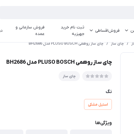
ثبت نام خرید
فروش سازمانی و
ین
فروش‌اقساطی
در
جهیزیه
عمده
ز
/
چای ساز
/
چای ساز روهمی PLUSO BOSCH مدل BH2686
چای ساز روهمی PLUSO BOSCH مدل BH2686
چای ساز
نگ
استیل مشکی
ویژگی‌ها