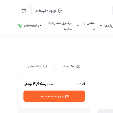
ورود / ثبت‌نام
تماس با
پیگیری سفارشات
باره‌ما
02177111474
ما
پستی
مقایسه
علاقه‌مندی
4,650,000
قیمت:
تومان
افزودن به سبدخرید