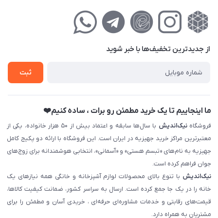
تهران ، تهرانپارس ، شهرک حکیمیه ، خیابان گلریز ، خیابان گلچین ،
مجله فروشگاه
راهنمای‌خرید‌آنلاین
کوچه گلریز 4 غربی ، پلاک 13
لیست محصولات
حریم خصوصی
درباره‌ما
فروش‌اقساطی
از جدید‌ترین تخفیف‌ها با‌ خبر شوید
تماس با ما
ثبت نام خرید جهیزیه
ثبت
فروش سازمانی و عمده
ما اینجاییم تا یک خرید مطمئن رو برات ، ساده کنیم❤️
فروشگاه
نیک‌اندیش
با سال‌ها سابقه و اعتماد بیش از ۵۰ هزار خانواده، یکی از
معتبرترین مراکز خرید جهیزیه در ایران است. این فروشگاه با ارائه دو پکیج کامل
جهیزیه به نام‌های «تبسم هستی» و «آسمانی»، انتخابی هوشمندانه برای زوج‌های
جوان فراهم کرده است.
نیک‌اندیش
با تنوع بالای محصولات لوازم آشپزخانه و خانگی همه نیازهای یک
خانه را در یک جا جمع کرده است. ارسال به سراسر کشور، ضمانت کیفیت کالاها،
قیمت‌های رقابتی و خدمات مشاوره‌ای حرفه‌ای ، خریدی آسان و مطمئن را برای
مشتریان به همراه دارد.