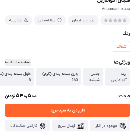
فنجان آکوامارین
Aquamarine cup
لیوان و فنجان
علاقه‌مندی
مقایسه
رنگ
شفاف
ویژگی‌ها
مشاهده همه
برند
جنس
وزن بسته بندی (گرم)
طول بسته بندی (سا
آکوامارین
شیشه
260
8
540,500
قیمت:
تومان
افزودن به سبدخرید
موجود در انبار
ارسال سریع
گارانتی اصالت کالا