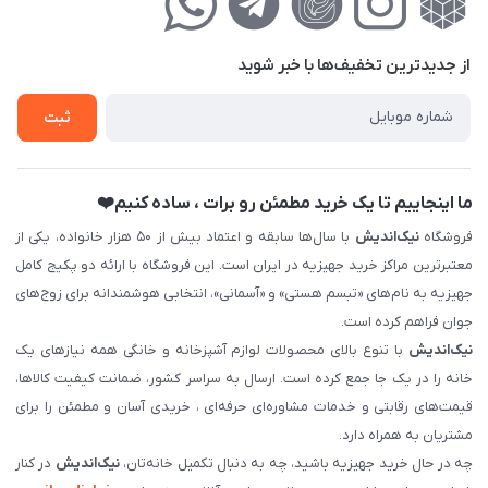
لیست محصولات
حریم خصوصی
درباره‌ما
فروش‌اقساطی
از جدید‌ترین تخفیف‌ها با‌ خبر شوید
تماس با ما
ثبت نام خرید جهیزیه
ثبت
فروش سازمانی و عمده
ما اینجاییم تا یک خرید مطمئن رو برات ، ساده کنیم❤️
فروشگاه
نیک‌اندیش
با سال‌ها سابقه و اعتماد بیش از ۵۰ هزار خانواده، یکی از
معتبرترین مراکز خرید جهیزیه در ایران است. این فروشگاه با ارائه دو پکیج کامل
جهیزیه به نام‌های «تبسم هستی» و «آسمانی»، انتخابی هوشمندانه برای زوج‌های
جوان فراهم کرده است.
نیک‌اندیش
با تنوع بالای محصولات لوازم آشپزخانه و خانگی همه نیازهای یک
خانه را در یک جا جمع کرده است. ارسال به سراسر کشور، ضمانت کیفیت کالاها،
قیمت‌های رقابتی و خدمات مشاوره‌ای حرفه‌ای ، خریدی آسان و مطمئن را برای
مشتریان به همراه دارد.
چه در حال خرید جهیزیه باشید، چه به دنبال تکمیل خانه‌تان،
نیک‌اندیش
در کنار