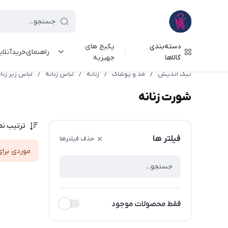
دسته‌بندی
پکیج های
راهنمای‌خرید‌آنلا
کالاها
جهیزیه
نیک اندیش
/
مد و پوشاک
/
زنانه
/
لباس زنانه
/
لباس زیر زنا
شورت زنانه
ترتیب نم
فیلتر ها
حذف فیلترها
موردی برای
فقط محصولات موجود