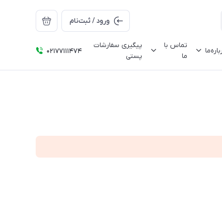
ورود / ثبت‌نام
تماس با
پیگیری سفارشات
باره‌ما
02177111474
ما
پستی