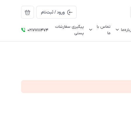
ورود / ثبت‌نام
تماس با
پیگیری سفارشات
باره‌ما
02177111474
ما
پستی