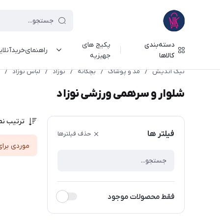
دسته‌بندی
پکیج های
راهنمای‌خرید‌آنلا
کالاها
جهیزیه
نیک اندیش
/
مد و پوشاک
/
بچگانه
/
نوزاد
/
لباس نوزاد
/
شلوار و سرهمی ورزشی نوزاد
ترتیب نم
فیلتر ها
حذف فیلترها
موردی برای
فقط محصولات موجود