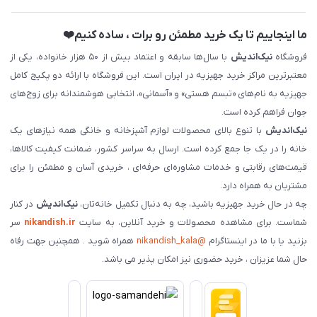
ما اینجاییم تا یک خرید مطمئن رو برات ، ساده کنیم❤️
فروشگاه
نیک‌اندیش
با سال‌ها سابقه و اعتماد بیش از ۵۰ هزار خانواده، یکی از
معتبرترین مراکز خرید جهیزیه در ایران است. این فروشگاه با ارائه دو پکیج کامل
جهیزیه به نام‌های «تبسم هستی» و «آسمانی»، انتخابی هوشمندانه برای زوج‌های
جوان فراهم کرده است.
نیک‌اندیش
با تنوع بالای محصولات لوازم آشپزخانه و خانگی همه نیازهای یک
خانه را در یک جا جمع کرده است. ارسال به سراسر کشور، ضمانت کیفیت کالاها،
قیمت‌های رقابتی و خدمات مشاوره‌ای حرفه‌ای ، خریدی آسان و مطمئن را برای
مشتریان به همراه دارد.
چه در حال خرید جهیزیه باشید، چه به دنبال تکمیل خانه‌تان،
نیک‌اندیش
در کنار
شماست. برای مشاهده محصولات و خرید آنلاین، به سایت
nikandish.ir
سر
بزنید یا با ما در اینستاگرام
@nikandish_kala
همراه شوید . همچنین جهت رفاه
حال شما عزیزان ، خرید حضوری نیز امکان پذیر می باشد.