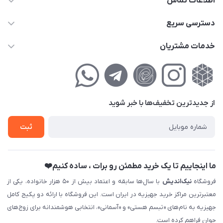
اطلاعات تماس
02177111474
دسترسی سریع
info@nikandish.ir
حساب کاربری
خدمات مشتریان
تهران ، تهرانپارس ، شهرک حکیمیه ، خیابان گلریز ، خیابان گلچین ،
مجله فروشگاه
راهنمای‌خرید‌آنلاین
کوچه گلریز 4 غربی ، پلاک 13
لیست محصولات
حریم خصوصی
درباره‌ما
فروش‌اقساطی
از جدید‌ترین تخفیف‌ها با‌ خبر شوید
تماس با ما
ثبت نام خرید جهیزیه
ثبت
فروش سازمانی و عمده
ما اینجاییم تا یک خرید مطمئن رو برات ، ساده کنیم❤️
فروشگاه
نیک‌اندیش
با سال‌ها سابقه و اعتماد بیش از ۵۰ هزار خانواده، یکی از
معتبرترین مراکز خرید جهیزیه در ایران است. این فروشگاه با ارائه دو پکیج کامل
جهیزیه به نام‌های «تبسم هستی» و «آسمانی»، انتخابی هوشمندانه برای زوج‌های
جوان فراهم کرده است.