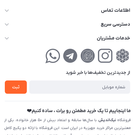
اطلاعات تماس
02177111474
دسترسی سریع
info@nikandish.ir
حساب کاربری
خدمات مشتریان
تهران ، تهرانپارس ، شهرک حکیمیه ، خیابان گلریز ، خیابان گلچین ،
مجله فروشگاه
راهنمای‌خرید‌آنلاین
کوچه گلریز 4 غربی ، پلاک 13
لیست محصولات
حریم خصوصی
درباره‌ما
فروش‌اقساطی
از جدید‌ترین تخفیف‌ها با‌ خبر شوید
تماس با ما
ثبت نام خرید جهیزیه
ثبت
فروش سازمانی و عمده
ما اینجاییم تا یک خرید مطمئن رو برات ، ساده کنیم❤️
فروشگاه
نیک‌اندیش
با سال‌ها سابقه و اعتماد بیش از ۵۰ هزار خانواده، یکی از
معتبرترین مراکز خرید جهیزیه در ایران است. این فروشگاه با ارائه دو پکیج کامل