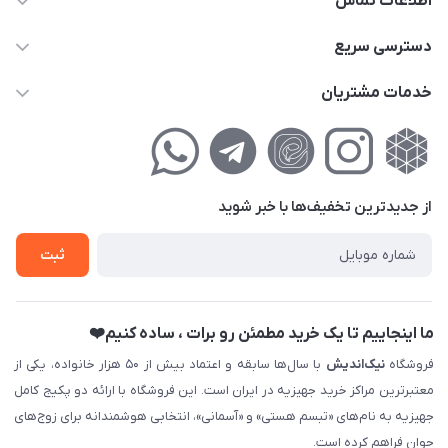
اطلاعات تماس
02177111474
دسترسی سریع
info@nikandish.ir
حساب کاربری
خدمات مشتریان
تهران ، تهرانپارس ، شهرک حکیمیه ، خیابان گلریز ، خیابان گلچین ،
مجله فروشگاه
راهنمای‌خرید‌آنلاین
کوچه گلریز 4 غربی ، پلاک 13
لیست محصولات
حریم خصوصی
درباره‌ما
فروش‌اقساطی
از جدید‌ترین تخفیف‌ها با‌ خبر شوید
تماس با ما
ثبت نام خرید جهیزیه
ثبت
فروش سازمانی و عمده
ما اینجاییم تا یک خرید مطمئن رو برات ، ساده کنیم❤️
فروشگاه
نیک‌اندیش
با سال‌ها سابقه و اعتماد بیش از ۵۰ هزار خانواده، یکی از
معتبرترین مراکز خرید جهیزیه در ایران است. این فروشگاه با ارائه دو پکیج کامل
جهیزیه به نام‌های «تبسم هستی» و «آسمانی»، انتخابی هوشمندانه برای زوج‌های
جوان فراهم کرده است.