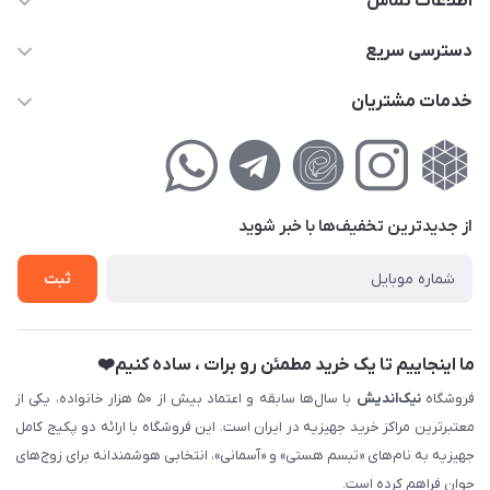
اطلاعات تماس
02177111474
دسترسی سریع
info@nikandish.ir
حساب کاربری
خدمات مشتریان
تهران ، تهرانپارس ، شهرک حکیمیه ، خیابان گلریز ، خیابان گلچین ،
مجله فروشگاه
راهنمای‌خرید‌آنلاین
کوچه گلریز 4 غربی ، پلاک 13
لیست محصولات
حریم خصوصی
درباره‌ما
فروش‌اقساطی
از جدید‌ترین تخفیف‌ها با‌ خبر شوید
تماس با ما
ثبت نام خرید جهیزیه
ثبت
فروش سازمانی و عمده
ما اینجاییم تا یک خرید مطمئن رو برات ، ساده کنیم❤️
فروشگاه
نیک‌اندیش
با سال‌ها سابقه و اعتماد بیش از ۵۰ هزار خانواده، یکی از
معتبرترین مراکز خرید جهیزیه در ایران است. این فروشگاه با ارائه دو پکیج کامل
جهیزیه به نام‌های «تبسم هستی» و «آسمانی»، انتخابی هوشمندانه برای زوج‌های
جوان فراهم کرده است.