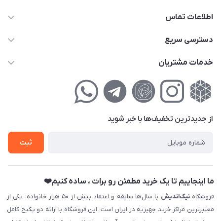
اطلاعات تماس
02177111474
دسترسی سریع
info@nikandish.ir
حساب کاربری
خدمات مشتریان
تهران ، تهرانپارس ، شهرک حکیمیه ، خیابان گلریز ، خیابان گلچین ،
مجله فروشگاه
راهنمای‌خرید‌آنلاین
کوچه گلریز 4 غربی ، پلاک 13
لیست محصولات
حریم خصوصی
درباره‌ما
فروش‌اقساطی
از جدید‌ترین تخفیف‌ها با‌ خبر شوید
تماس با ما
ثبت نام خرید جهیزیه
ثبت
فروش سازمانی و عمده
ما اینجاییم تا یک خرید مطمئن رو برات ، ساده کنیم❤️
فروشگاه
نیک‌اندیش
با سال‌ها سابقه و اعتماد بیش از ۵۰ هزار خانواده، یکی از
معتبرترین مراکز خرید جهیزیه در ایران است. این فروشگاه با ارائه دو پکیج کامل