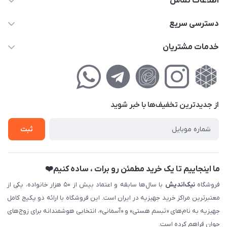
اطلاعات تماس
02177111474
دسترسی سریع
info@nikandish.ir
حساب کاربری
خدمات مشتریان
تهران ، تهرانپارس ، شهرک حکیمیه ، خیابان گلریز ، خیابان گلچین ،
مجله فروشگاه
راهنمای‌خرید‌آنلاین
کوچه گلریز 4 غربی ، پلاک 13
لیست محصولات
حریم خصوصی
درباره‌ما
فروش‌اقساطی
از جدید‌ترین تخفیف‌ها با‌ خبر شوید
تماس با ما
ثبت نام خرید جهیزیه
ثبت
فروش سازمانی و عمده
ما اینجاییم تا یک خرید مطمئن رو برات ، ساده کنیم❤️
فروشگاه
نیک‌اندیش
با سال‌ها سابقه و اعتماد بیش از ۵۰ هزار خانواده، یکی از
معتبرترین مراکز خرید جهیزیه در ایران است. این فروشگاه با ارائه دو پکیج کامل
جهیزیه به نام‌های «تبسم هستی» و «آسمانی»، انتخابی هوشمندانه برای زوج‌های
جوان فراهم کرده است.