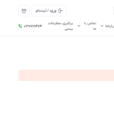
ورود / ثبت‌نام
تماس با
پیگیری سفارشات
باره‌ما
02177111474
ما
پستی