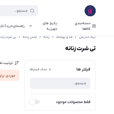
دسته‌بندی
پکیج های
راهنمای‌خرید‌آنلا
کالاها
جهیزیه
نیک اندیش
/
مد و پوشاک
/
زنانه
/
لباس زنانه
/
تی شرت زنان
تی شرت زنانه
ترتیب نم
فیلتر ها
حذف فیلترها
موردی برای
فقط محصولات موجود