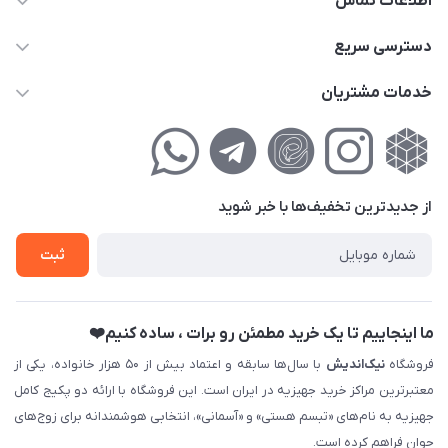
اطلاعات تماس
02177111474
دسترسی سریع
info@nikandish.ir
حساب کاربری
خدمات مشتریان
تهران ، تهرانپارس ، شهرک حکیمیه ، خیابان گلریز ، خیابان گلچین ،
مجله فروشگاه
راهنمای‌خرید‌آنلاین
کوچه گلریز 4 غربی ، پلاک 13
لیست محصولات
حریم خصوصی
درباره‌ما
فروش‌اقساطی
از جدید‌ترین تخفیف‌ها با‌ خبر شوید
تماس با ما
ثبت نام خرید جهیزیه
ثبت
فروش سازمانی و عمده
ما اینجاییم تا یک خرید مطمئن رو برات ، ساده کنیم❤️
فروشگاه
نیک‌اندیش
با سال‌ها سابقه و اعتماد بیش از ۵۰ هزار خانواده، یکی از
معتبرترین مراکز خرید جهیزیه در ایران است. این فروشگاه با ارائه دو پکیج کامل
جهیزیه به نام‌های «تبسم هستی» و «آسمانی»، انتخابی هوشمندانه برای زوج‌های
جوان فراهم کرده است.