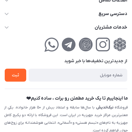
اطلاعات تماس
02177111474
دسترسی سریع
info@nikandish.ir
حساب کاربری
خدمات مشتریان
تهران ، تهرانپارس ، شهرک حکیمیه ، خیابان گلریز ، خیابان گلچین ،
مجله فروشگاه
راهنمای‌خرید‌آنلاین
کوچه گلریز 4 غربی ، پلاک 13
لیست محصولات
حریم خصوصی
درباره‌ما
فروش‌اقساطی
از جدید‌ترین تخفیف‌ها با‌ خبر شوید
تماس با ما
ثبت نام خرید جهیزیه
ثبت
فروش سازمانی و عمده
ما اینجاییم تا یک خرید مطمئن رو برات ، ساده کنیم❤️
فروشگاه
نیک‌اندیش
با سال‌ها سابقه و اعتماد بیش از ۵۰ هزار خانواده، یکی از
معتبرترین مراکز خرید جهیزیه در ایران است. این فروشگاه با ارائه دو پکیج کامل
جهیزیه به نام‌های «تبسم هستی» و «آسمانی»، انتخابی هوشمندانه برای زوج‌های
جوان فراهم کرده است.