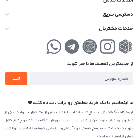
اطلاعات تماس
02177111474
دسترسی سریع
info@nikandish.ir
حساب کاربری
خدمات مشتریان
تهران ، تهرانپارس ، شهرک حکیمیه ، خیابان گلریز ، خیابان گلچین ،
مجله فروشگاه
راهنمای‌خرید‌آنلاین
کوچه گلریز 4 غربی ، پلاک 13
لیست محصولات
حریم خصوصی
درباره‌ما
فروش‌اقساطی
از جدید‌ترین تخفیف‌ها با‌ خبر شوید
تماس با ما
ثبت نام خرید جهیزیه
ثبت
فروش سازمانی و عمده
ما اینجاییم تا یک خرید مطمئن رو برات ، ساده کنیم❤️
فروشگاه
نیک‌اندیش
با سال‌ها سابقه و اعتماد بیش از ۵۰ هزار خانواده، یکی از
معتبرترین مراکز خرید جهیزیه در ایران است. این فروشگاه با ارائه دو پکیج کامل
جهیزیه به نام‌های «تبسم هستی» و «آسمانی»، انتخابی هوشمندانه برای زوج‌های
جوان فراهم کرده است.