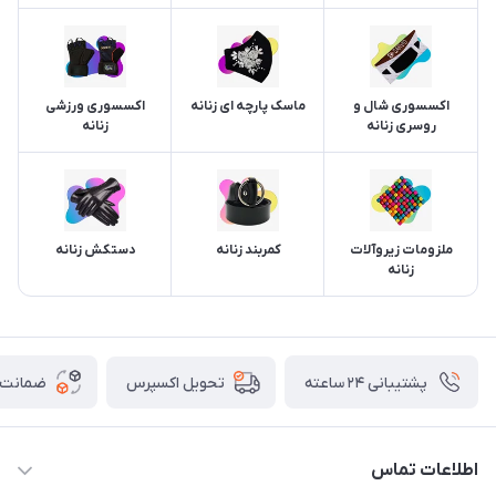
اکسسوری شال و
ماسک پارچه ای زنانه
اکسسوری ورزشی
روسری زنانه
زنانه
ملزومات زیروآلات
کمربند زنانه
دستکش زنانه
زنانه
پشتیبانی ۲۴ ساعته
ضمانت ب
تحویل اکسپرس
اطلاعات تماس