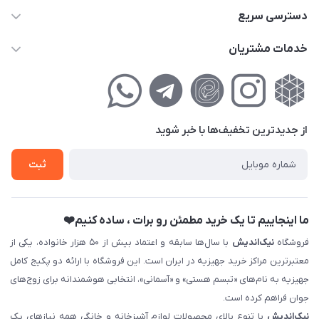
02177111474
دسترسی سریع
info@nikandish.ir
حساب کاربری
خدمات مشتریان
تهران ، تهرانپارس ، شهرک حکیمیه ، خیابان گلریز ، خیابان گلچین ،
مجله فروشگاه
راهنمای‌خرید‌آنلاین
کوچه گلریز 4 غربی ، پلاک 13
لیست محصولات
حریم خصوصی
درباره‌ما
فروش‌اقساطی
از جدید‌ترین تخفیف‌ها با‌ خبر شوید
تماس با ما
ثبت نام خرید جهیزیه
ثبت
فروش سازمانی و عمده
ما اینجاییم تا یک خرید مطمئن رو برات ، ساده کنیم❤️
فروشگاه
نیک‌اندیش
با سال‌ها سابقه و اعتماد بیش از ۵۰ هزار خانواده، یکی از
معتبرترین مراکز خرید جهیزیه در ایران است. این فروشگاه با ارائه دو پکیج کامل
جهیزیه به نام‌های «تبسم هستی» و «آسمانی»، انتخابی هوشمندانه برای زوج‌های
جوان فراهم کرده است.
نیک‌اندیش
با تنوع بالای محصولات لوازم آشپزخانه و خانگی همه نیازهای یک