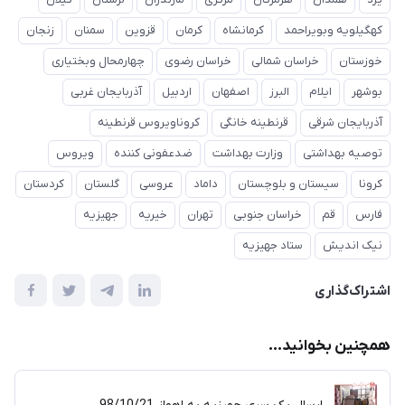
کهگیلویه وبویراحمد
کرمانشاه
کرمان
قزوین
سمنان
زنجان
خوزستان
خراسان شمالی
خراسان رضوی
چهارمحال وبختیاری
بوشهر
ایلام
البرز
اصفهان
اردبیل
آذربایجان غربی
آذربایجان شرقی
قرنطینه خانگی
کروناویروس قرنطینه
توصیه بهداشتی
وزارت بهداشت
ضدعفونی کننده
ویروس
کرونا
سیستان و بلوچستان
داماد
عروسی
گلستان
کردستان
فارس
قم
خراسان جنوبی
تهران
خیریه
جهیزیه
نیک اندیش
ستاد جهیزیه
اشتراک‌گذاری
همچنین بخوانید...