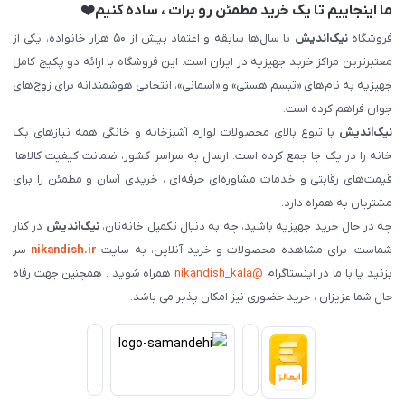
ما اینجاییم تا یک خرید مطمئن رو برات ، ساده کنیم❤️
فروشگاه
نیک‌اندیش
با سال‌ها سابقه و اعتماد بیش از ۵۰ هزار خانواده، یکی از
معتبرترین مراکز خرید جهیزیه در ایران است. این فروشگاه با ارائه دو پکیج کامل
جهیزیه به نام‌های «تبسم هستی» و «آسمانی»، انتخابی هوشمندانه برای زوج‌های
جوان فراهم کرده است.
نیک‌اندیش
با تنوع بالای محصولات لوازم آشپزخانه و خانگی همه نیازهای یک
خانه را در یک جا جمع کرده است. ارسال به سراسر کشور، ضمانت کیفیت کالاها،
قیمت‌های رقابتی و خدمات مشاوره‌ای حرفه‌ای ، خریدی آسان و مطمئن را برای
مشتریان به همراه دارد.
چه در حال خرید جهیزیه باشید، چه به دنبال تکمیل خانه‌تان،
نیک‌اندیش
در کنار
شماست. برای مشاهده محصولات و خرید آنلاین، به سایت
nikandish.ir
سر
بزنید یا با ما در اینستاگرام
@nikandish_kala
همراه شوید . همچنین جهت رفاه
حال شما عزیزان ، خرید حضوری نیز امکان پذیر می باشد.