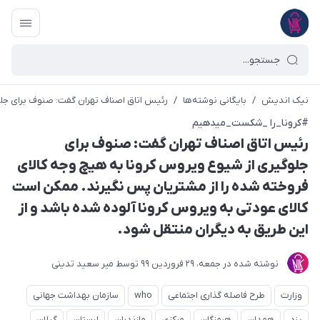
نیک اندیش
/
بایگانی نوشته‌ها
/
رئیس اتاق اصناف تهران گفت: صنوف برای جلو
#کرونا_را _شکست_میدهیم
رئیس اتاق اصناف تهران گفت: صنوف برای
جلوگیری از شیوع ویروس کرونا به هیچ وجه کالای
فروخته شده را از مشتریان پس نگیرند. ممکن است
کالای عودتی به ویروس کرونا آلوده شده باشد و از
این طریق به دیگران منتقل شود.
نوشته شده در
جمعه، 29 فروردین 99
توسط
میر سعید تدینی
وزارت
طرح فاصله گذاری اجتماعی
who
سازمان بهداشت جهانی
یزد
همدان
هرمزگان
مرکزی
مازندران
لرستان
گیلان