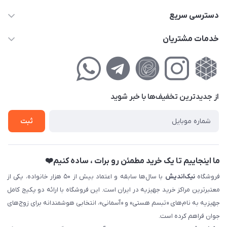
02177111474
دسترسی سریع
info@nikandish.ir
حساب کاربری
خدمات مشتریان
تهران ، تهرانپارس ، شهرک حکیمیه ، خیابان گلریز ، خیابان گلچین ،
مجله فروشگاه
راهنمای‌خرید‌آنلاین
کوچه گلریز 4 غربی ، پلاک 13
لیست محصولات
حریم خصوصی
درباره‌ما
فروش‌اقساطی
از جدید‌ترین تخفیف‌ها با‌ خبر شوید
تماس با ما
ثبت نام خرید جهیزیه
ثبت
فروش سازمانی و عمده
ما اینجاییم تا یک خرید مطمئن رو برات ، ساده کنیم❤️
فروشگاه
نیک‌اندیش
با سال‌ها سابقه و اعتماد بیش از ۵۰ هزار خانواده، یکی از
معتبرترین مراکز خرید جهیزیه در ایران است. این فروشگاه با ارائه دو پکیج کامل
جهیزیه به نام‌های «تبسم هستی» و «آسمانی»، انتخابی هوشمندانه برای زوج‌های
جوان فراهم کرده است.