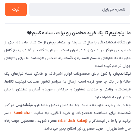
تماس با ما
ثبت نام خرید جهیزیه
ثبت
فروش سازمانی و عمده
ما اینجاییم تا یک خرید مطمئن رو برات ، ساده کنیم❤️
فروشگاه
نیک‌اندیش
با سال‌ها سابقه و اعتماد بیش از ۵۰ هزار خانواده، یکی از
معتبرترین مراکز خرید جهیزیه در ایران است. این فروشگاه با ارائه دو پکیج کامل
جهیزیه به نام‌های «تبسم هستی» و «آسمانی»، انتخابی هوشمندانه برای زوج‌های
جوان فراهم کرده است.
نیک‌اندیش
با تنوع بالای محصولات لوازم آشپزخانه و خانگی همه نیازهای یک
خانه را در یک جا جمع کرده است. ارسال به سراسر کشور، ضمانت کیفیت کالاها،
قیمت‌های رقابتی و خدمات مشاوره‌ای حرفه‌ای ، خریدی آسان و مطمئن را برای
مشتریان به همراه دارد.
چه در حال خرید جهیزیه باشید، چه به دنبال تکمیل خانه‌تان،
نیک‌اندیش
در کنار
شماست. برای مشاهده محصولات و خرید آنلاین، به سایت
nikandish.ir
سر
بزنید یا با ما در اینستاگرام
@nikandish_kala
همراه شوید . همچنین جهت رفاه
حال شما عزیزان ، خرید حضوری نیز امکان پذیر می باشد.