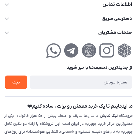
اطلاعات تماس
02177111474
دسترسی سریع
info@nikandish.ir
حساب کاربری
خدمات مشتریان
تهران ، تهرانپارس ، شهرک حکیمیه ، خیابان گلریز ، خیابان گلچین ،
مجله فروشگاه
راهنمای‌خرید‌آنلاین
کوچه گلریز 4 غربی ، پلاک 13
لیست محصولات
حریم خصوصی
درباره‌ما
فروش‌اقساطی
از جدید‌ترین تخفیف‌ها با‌ خبر شوید
تماس با ما
ثبت نام خرید جهیزیه
ثبت
فروش سازمانی و عمده
ما اینجاییم تا یک خرید مطمئن رو برات ، ساده کنیم❤️
فروشگاه
نیک‌اندیش
با سال‌ها سابقه و اعتماد بیش از ۵۰ هزار خانواده، یکی از
معتبرترین مراکز خرید جهیزیه در ایران است. این فروشگاه با ارائه دو پکیج کامل
جهیزیه به نام‌های «تبسم هستی» و «آسمانی»، انتخابی هوشمندانه برای زوج‌های