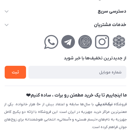
02177111474
دسترسی سریع
info@nikandish.ir
حساب کاربری
خدمات مشتریان
تهران ، تهرانپارس ، شهرک حکیمیه ، خیابان گلریز ، خیابان گلچین ،
مجله فروشگاه
راهنمای‌خرید‌آنلاین
کوچه گلریز 4 غربی ، پلاک 13
لیست محصولات
حریم خصوصی
درباره‌ما
فروش‌اقساطی
از جدید‌ترین تخفیف‌ها با‌ خبر شوید
تماس با ما
ثبت نام خرید جهیزیه
ثبت
فروش سازمانی و عمده
ما اینجاییم تا یک خرید مطمئن رو برات ، ساده کنیم❤️
فروشگاه
نیک‌اندیش
با سال‌ها سابقه و اعتماد بیش از ۵۰ هزار خانواده، یکی از
معتبرترین مراکز خرید جهیزیه در ایران است. این فروشگاه با ارائه دو پکیج کامل
جهیزیه به نام‌های «تبسم هستی» و «آسمانی»، انتخابی هوشمندانه برای زوج‌های
جوان فراهم کرده است.