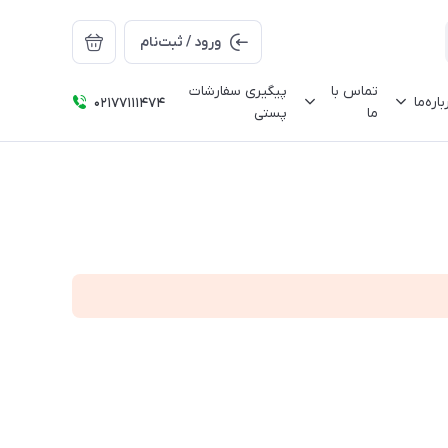
ورود / ثبت‌نام
تماس با
پیگیری سفارشات
باره‌ما
02177111474
ما
پستی