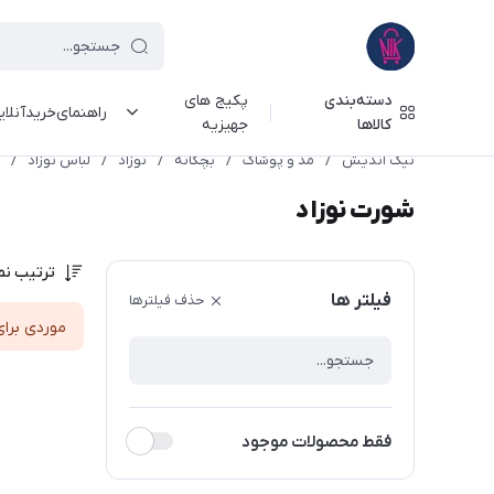
دسته‌بندی
پکیج های
راهنمای‌خرید‌آنلا
کالاها
جهیزیه
نیک اندیش
/
مد و پوشاک
/
بچگانه
/
نوزاد
/
لباس نوزاد
/
شورت نوزاد
ترتیب نم
فیلتر ها
حذف فیلترها
موردی برای
فقط محصولات موجود