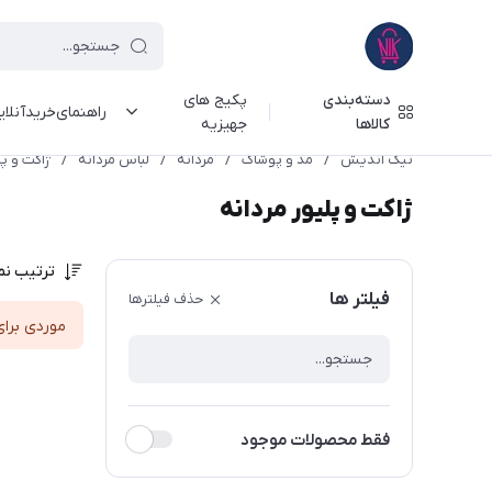
دسته‌بندی
پکیج های
راهنمای‌خرید‌آنلا
کالاها
جهیزیه
نیک اندیش
/
مد و پوشاک
/
مردانه
/
لباس مردانه
/
ژاکت و پل
ژاکت و پلیور مردانه
ترتیب نم
فیلتر ها
حذف فیلترها
موردی برای
فقط محصولات موجود