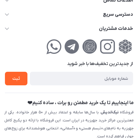
اطلاعات تماس
02177111474
دسترسی سریع
info@nikandish.ir
حساب کاربری
خدمات مشتریان
تهران ، تهرانپارس ، شهرک حکیمیه ، خیابان گلریز ، خیابان گلچین ،
مجله فروشگاه
راهنمای‌خرید‌آنلاین
کوچه گلریز 4 غربی ، پلاک 13
لیست محصولات
حریم خصوصی
درباره‌ما
فروش‌اقساطی
از جدید‌ترین تخفیف‌ها با‌ خبر شوید
تماس با ما
ثبت نام خرید جهیزیه
ثبت
فروش سازمانی و عمده
ما اینجاییم تا یک خرید مطمئن رو برات ، ساده کنیم❤️
فروشگاه
نیک‌اندیش
با سال‌ها سابقه و اعتماد بیش از ۵۰ هزار خانواده، یکی از
معتبرترین مراکز خرید جهیزیه در ایران است. این فروشگاه با ارائه دو پکیج کامل
جهیزیه به نام‌های «تبسم هستی» و «آسمانی»، انتخابی هوشمندانه برای زوج‌های
جوان فراهم کرده است.