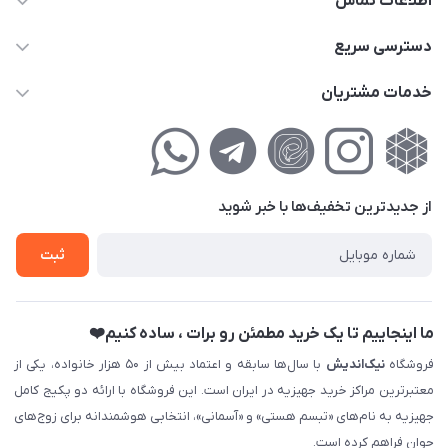
اطلاعات تماس
02177111474
دسترسی سریع
info@nikandish.ir
حساب کاربری
خدمات مشتریان
تهران ، تهرانپارس ، شهرک حکیمیه ، خیابان گلریز ، خیابان گلچین ،
مجله فروشگاه
راهنمای‌خرید‌آنلاین
کوچه گلریز 4 غربی ، پلاک 13
لیست محصولات
حریم خصوصی
درباره‌ما
فروش‌اقساطی
از جدید‌ترین تخفیف‌ها با‌ خبر شوید
تماس با ما
ثبت نام خرید جهیزیه
ثبت
فروش سازمانی و عمده
ما اینجاییم تا یک خرید مطمئن رو برات ، ساده کنیم❤️
فروشگاه
نیک‌اندیش
با سال‌ها سابقه و اعتماد بیش از ۵۰ هزار خانواده، یکی از
معتبرترین مراکز خرید جهیزیه در ایران است. این فروشگاه با ارائه دو پکیج کامل
جهیزیه به نام‌های «تبسم هستی» و «آسمانی»، انتخابی هوشمندانه برای زوج‌های
جوان فراهم کرده است.