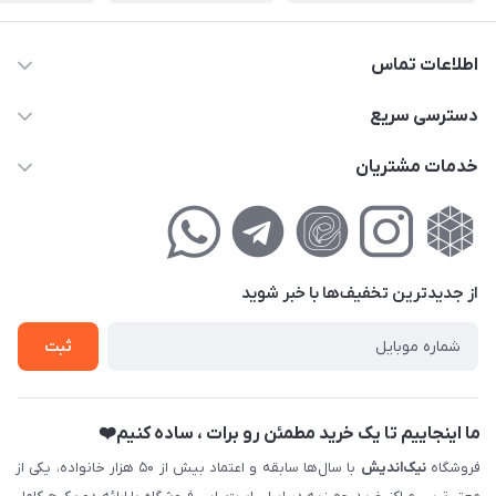
اطلاعات تماس
02177111474
دسترسی سریع
info@nikandish.ir
حساب کاربری
خدمات مشتریان
تهران ، تهرانپارس ، شهرک حکیمیه ، خیابان گلریز ، خیابان گلچین ،
مجله فروشگاه
راهنمای‌خرید‌آنلاین
کوچه گلریز 4 غربی ، پلاک 13
لیست محصولات
حریم خصوصی
درباره‌ما
فروش‌اقساطی
از جدید‌ترین تخفیف‌ها با‌ خبر شوید
تماس با ما
ثبت نام خرید جهیزیه
ثبت
فروش سازمانی و عمده
ما اینجاییم تا یک خرید مطمئن رو برات ، ساده کنیم❤️
فروشگاه
نیک‌اندیش
با سال‌ها سابقه و اعتماد بیش از ۵۰ هزار خانواده، یکی از