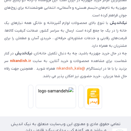
معتبرترین مراکز خرید جهیزیه در ایران است. این فروشگاه با ارائه دو پکیج کامل
جهیزیه به نام‌های «تبسم هستی» و «آسمانی»، انتخابی هوشمندانه برای زوج‌های
جوان فراهم کرده است.
نیک‌اندیش
با تنوع بالای محصولات لوازم آشپزخانه و خانگی همه نیازهای یک
خانه را در یک جا جمع کرده است. ارسال به سراسر کشور، ضمانت کیفیت کالاها،
قیمت‌های رقابتی و خدمات مشاوره‌ای حرفه‌ای ، خریدی آسان و مطمئن را برای
مشتریان به همراه دارد.
چه در حال خرید جهیزیه باشید، چه به دنبال تکمیل خانه‌تان،
نیک‌اندیش
در کنار
شماست. برای مشاهده محصولات و خرید آنلاین، به سایت
nikandish.ir
سر
بزنید یا با ما در اینستاگرام
@nikandish_kala
همراه شوید . همچنین جهت رفاه
حال شما عزیزان ، خرید حضوری نیز امکان پذیر می باشد.
تمامی حقوق مادی و معنوی این وب‌سایت متعلق به نیک اندیش
می‌باشد و هر گونه کپی برداری پیگرد قانونی دارد.