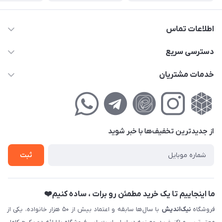
اطلاعات تماس
02177111474
دسترسی سریع
info@nikandish.ir
حساب کاربری
خدمات مشتریان
تهران ، تهرانپارس ، شهرک حکیمیه ، خیابان گلریز ، خیابان گلچین ،
مجله فروشگاه
راهنمای‌خرید‌آنلاین
کوچه گلریز 4 غربی ، پلاک 13
لیست محصولات
حریم خصوصی
درباره‌ما
فروش‌اقساطی
از جدید‌ترین تخفیف‌ها با‌ خبر شوید
تماس با ما
ثبت نام خرید جهیزیه
ثبت
فروش سازمانی و عمده
ما اینجاییم تا یک خرید مطمئن رو برات ، ساده کنیم❤️
فروشگاه
نیک‌اندیش
با سال‌ها سابقه و اعتماد بیش از ۵۰ هزار خانواده، یکی از