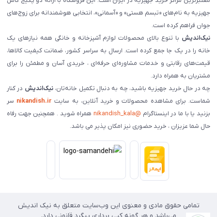
معتبرترین مراکز خرید جهیزیه در ایران است. این فروشگاه با ارائه دو پکیج کامل
جهیزیه به نام‌های «تبسم هستی» و «آسمانی»، انتخابی هوشمندانه برای زوج‌های
جوان فراهم کرده است.
نیک‌اندیش
با تنوع بالای محصولات لوازم آشپزخانه و خانگی همه نیازهای یک
خانه را در یک جا جمع کرده است. ارسال به سراسر کشور، ضمانت کیفیت کالاها،
قیمت‌های رقابتی و خدمات مشاوره‌ای حرفه‌ای ، خریدی آسان و مطمئن را برای
مشتریان به همراه دارد.
چه در حال خرید جهیزیه باشید، چه به دنبال تکمیل خانه‌تان،
نیک‌اندیش
در کنار
شماست. برای مشاهده محصولات و خرید آنلاین، به سایت
nikandish.ir
سر
بزنید یا با ما در اینستاگرام
@nikandish_kala
همراه شوید . همچنین جهت رفاه
حال شما عزیزان ، خرید حضوری نیز امکان پذیر می باشد.
تمامی حقوق مادی و معنوی این وب‌سایت متعلق به نیک اندیش
می‌باشد و هر گونه کپی برداری پیگرد قانونی دارد.