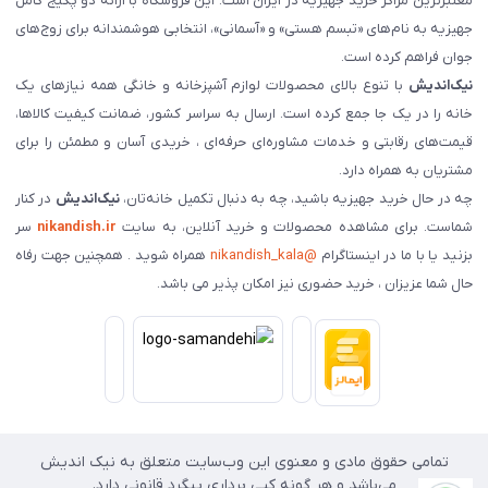
معتبرترین مراکز خرید جهیزیه در ایران است. این فروشگاه با ارائه دو پکیج کامل
جهیزیه به نام‌های «تبسم هستی» و «آسمانی»، انتخابی هوشمندانه برای زوج‌های
جوان فراهم کرده است.
نیک‌اندیش
با تنوع بالای محصولات لوازم آشپزخانه و خانگی همه نیازهای یک
خانه را در یک جا جمع کرده است. ارسال به سراسر کشور، ضمانت کیفیت کالاها،
قیمت‌های رقابتی و خدمات مشاوره‌ای حرفه‌ای ، خریدی آسان و مطمئن را برای
مشتریان به همراه دارد.
چه در حال خرید جهیزیه باشید، چه به دنبال تکمیل خانه‌تان،
نیک‌اندیش
در کنار
شماست. برای مشاهده محصولات و خرید آنلاین، به سایت
nikandish.ir
سر
بزنید یا با ما در اینستاگرام
@nikandish_kala
همراه شوید . همچنین جهت رفاه
حال شما عزیزان ، خرید حضوری نیز امکان پذیر می باشد.
تمامی حقوق مادی و معنوی این وب‌سایت متعلق به نیک اندیش
می‌باشد و هر گونه کپی برداری پیگرد قانونی دارد.