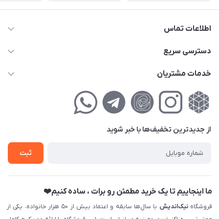
اطلاعات تماس
02177111474
دسترسی سریع
info@nikandish.ir
حساب کاربری
خدمات مشتریان
تهران ، تهرانپارس ، شهرک حکیمیه ، خیابان گلریز ، خیابان گلچین ،
مجله فروشگاه
راهنمای‌خرید‌آنلاین
کوچه گلریز 4 غربی ، پلاک 13
لیست محصولات
حریم خصوصی
درباره‌ما
فروش‌اقساطی
از جدید‌ترین تخفیف‌ها با‌ خبر شوید
تماس با ما
ثبت نام خرید جهیزیه
ثبت
فروش سازمانی و عمده
ما اینجاییم تا یک خرید مطمئن رو برات ، ساده کنیم❤️
فروشگاه
نیک‌اندیش
با سال‌ها سابقه و اعتماد بیش از ۵۰ هزار خانواده، یکی از