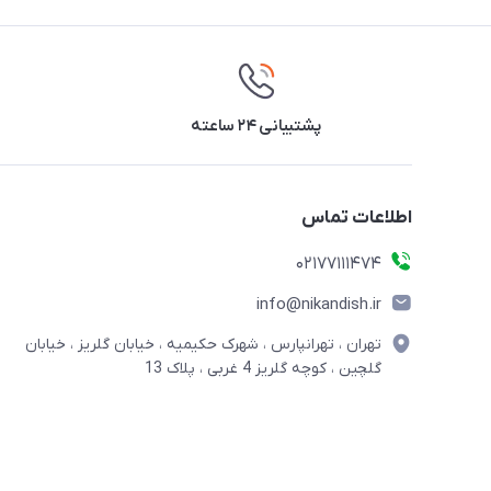
پشتیبانی ۲۴ ساعته
اطلاعات تماس
02177111474
info@nikandish.ir
تهران ، تهرانپارس ، شهرک حکیمیه ، خیابان گلریز ، خیابان
گلچین ، کوچه گلریز 4 غربی ، پلاک 13