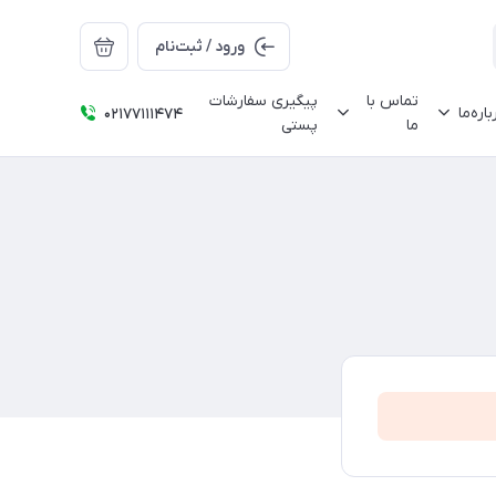
ورود / ثبت‌نام
تماس با
پیگیری سفارشات
باره‌ما
02177111474
ما
پستی