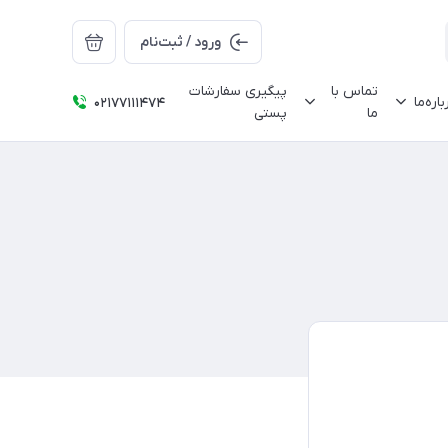
ورود / ثبت‌نام
تماس با
پیگیری سفارشات
باره‌ما
02177111474
ما
پستی