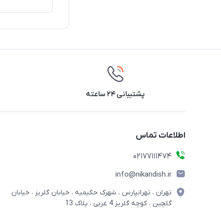
پشتیبانی ۲۴ ساعته
اطلاعات تماس
02177111474
info@nikandish.ir
تهران ، تهرانپارس ، شهرک حکیمیه ، خیابان گلریز ، خیابان
گلچین ، کوچه گلریز 4 غربی ، پلاک 13