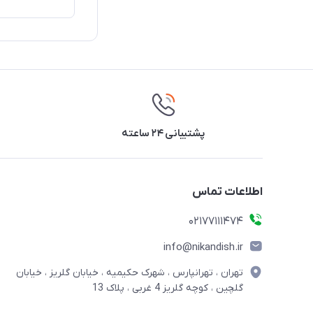
پشتیبانی ۲۴ ساعته
اطلاعات تماس
02177111474
info@nikandish.ir
تهران ، تهرانپارس ، شهرک حکیمیه ، خیابان گلریز ، خیابان
گلچین ، کوچه گلریز 4 غربی ، پلاک 13