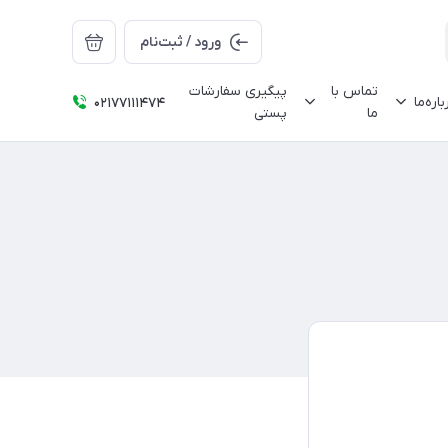
ورود / ثبت‌نام
تماس با
پیگیری سفارشات
باره‌ما
02177111474
ما
پستی