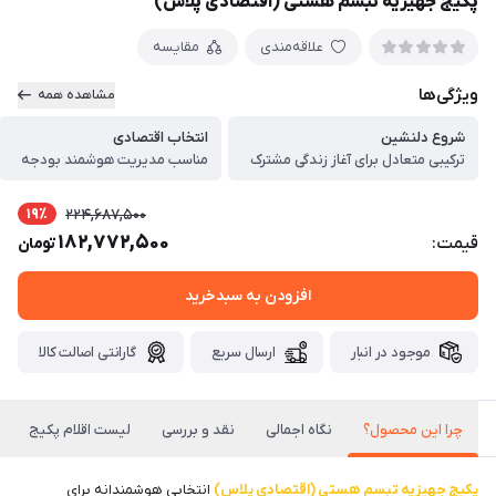
پکیج جهیزیه تبسم هستی (اقتصادی پلاس)
علاقه‌مندی
مقایسه
ویژگی‌ها
مشاهده همه
شروع دلنشین
انتخاب اقتصادی
ترکیبی متعادل برای آغاز زندگی مشترک
مناسب مدیریت هوشمند بودجه
19٪
224,687,500
182,772,500
قیمت:
تومان
افزودن به سبدخرید
موجود در انبار
ارسال سریع
گارانتی اصالت کالا
چرا این محصول؟
نگاه اجمالی
نقد و بررسی
لیست اقلام پکیج
پکیج جهیزیه تبسم هستی (اقتصادی پلاس)
انتخابی هوشمندانه برای