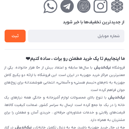
راهنمای‌خرید‌آنلاین
کوچه گلریز 4 غربی ، پلاک 13
لیست محصولات
حریم خصوصی
درباره‌ما
فروش‌اقساطی
از جدید‌ترین تخفیف‌ها با‌ خبر شوید
تماس با ما
ثبت نام خرید جهیزیه
ثبت
فروش سازمانی و عمده
ما اینجاییم تا یک خرید مطمئن رو برات ، ساده کنیم❤️
فروشگاه
نیک‌اندیش
با سال‌ها سابقه و اعتماد بیش از ۵۰ هزار خانواده، یکی از
معتبرترین مراکز خرید جهیزیه در ایران است. این فروشگاه با ارائه دو پکیج کامل
جهیزیه به نام‌های «تبسم هستی» و «آسمانی»، انتخابی هوشمندانه برای زوج‌های
جوان فراهم کرده است.
نیک‌اندیش
با تنوع بالای محصولات لوازم آشپزخانه و خانگی همه نیازهای یک
خانه را در یک جا جمع کرده است. ارسال به سراسر کشور، ضمانت کیفیت کالاها،
قیمت‌های رقابتی و خدمات مشاوره‌ای حرفه‌ای ، خریدی آسان و مطمئن را برای
مشتریان به همراه دارد.
چه در حال خرید جهیزیه باشید، چه به دنبال تکمیل خانه‌تان،
نیک‌اندیش
در کنار