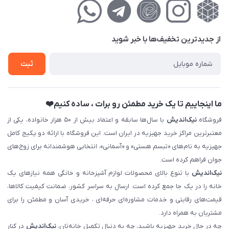
راهنمای‌خرید‌آنلاین
کوچه گلریز 4 غربی ، پلاک 13
لیست محصولات
حریم خصوصی
درباره‌ما
فروش‌اقساطی
از جدید‌ترین تخفیف‌ها با‌ خبر شوید
تماس با ما
ثبت نام خرید جهیزیه
ثبت
فروش سازمانی و عمده
ما اینجاییم تا یک خرید مطمئن رو برات ، ساده کنیم❤️
فروشگاه
نیک‌اندیش
با سال‌ها سابقه و اعتماد بیش از ۵۰ هزار خانواده، یکی از
معتبرترین مراکز خرید جهیزیه در ایران است. این فروشگاه با ارائه دو پکیج کامل
جهیزیه به نام‌های «تبسم هستی» و «آسمانی»، انتخابی هوشمندانه برای زوج‌های
جوان فراهم کرده است.
نیک‌اندیش
با تنوع بالای محصولات لوازم آشپزخانه و خانگی همه نیازهای یک
خانه را در یک جا جمع کرده است. ارسال به سراسر کشور، ضمانت کیفیت کالاها،
قیمت‌های رقابتی و خدمات مشاوره‌ای حرفه‌ای ، خریدی آسان و مطمئن را برای
مشتریان به همراه دارد.
چه در حال خرید جهیزیه باشید، چه به دنبال تکمیل خانه‌تان،
نیک‌اندیش
در کنار