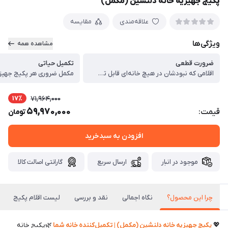
پکیج جهیزیه خانه دلنشین (مکمل)
علاقه‌مندی
مقایسه
ویژگی‌ها
مشاهده همه
ضرورت قطعی
تکمیل حیاتی
اقلامی که نبودشان در هیچ خانه‌ای قابل تصور نیست
مکمل ضروری هر پکیج جهیز
17٪
71,964,000
59,970,000
قیمت:
تومان
افزودن به سبدخرید
موجود در انبار
ارسال سریع
گارانتی اصالت کالا
چرا این محصول؟
نگاه اجمالی
نقد و بررسی
لیست اقلام پکیج
💖
پکیج جهیزیه خانه دلنشین (مکمل) | تکمیل‌کننده خانه شما
🌿پکیج خانه