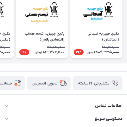
پکیج جهیزیه آسمانی
پکیج جهیزیه تبسم هستی
پکیج ج
(استاندارد)
(اقتصادی پلاس)
(مکمل)
964,000
224,687,500
498,245,000
70,000
182,772,500
406,335,000
19٪
19٪
تومان
تومان
پشتیبانی ۲۴ ساعته
ضمانت ب
تحویل اکسپرس
اطلاعات تماس
02177111474
دسترسی سریع