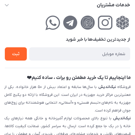
info@nikandish.ir
حساب کاربری
خدمات مشتریان
تهران ، تهرانپارس ، شهرک حکیمیه ، خیابان گلریز ، خیابان گلچین ،
مجله فروشگاه
راهنمای‌خرید‌آنلاین
کوچه گلریز 4 غربی ، پلاک 13
لیست محصولات
حریم خصوصی
درباره‌ما
فروش‌اقساطی
از جدید‌ترین تخفیف‌ها با‌ خبر شوید
تماس با ما
ثبت نام خرید جهیزیه
ثبت
فروش سازمانی و عمده
ما اینجاییم تا یک خرید مطمئن رو برات ، ساده کنیم❤️
فروشگاه
نیک‌اندیش
با سال‌ها سابقه و اعتماد بیش از ۵۰ هزار خانواده، یکی از
معتبرترین مراکز خرید جهیزیه در ایران است. این فروشگاه با ارائه دو پکیج کامل
جهیزیه به نام‌های «تبسم هستی» و «آسمانی»، انتخابی هوشمندانه برای زوج‌های
جوان فراهم کرده است.
نیک‌اندیش
با تنوع بالای محصولات لوازم آشپزخانه و خانگی همه نیازهای یک
خانه را در یک جا جمع کرده است. ارسال به سراسر کشور، ضمانت کیفیت کالاها،
قیمت‌های رقابتی و خدمات مشاوره‌ای حرفه‌ای ، خریدی آسان و مطمئن را برای