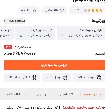
پکیج جهیزیه لوکس
علاقه‌مندی
مقایسه
از 3 نظر
ویژگی‌ها
مشاهده همه
طراحی خیره‌کننده
کیفیت درجه‌یک
ترکیب کا
جلوه‌ای مدرن و شیک برای خانه
دوام بالا و عملکرد مطمئن
تعادل بین
19٪
815,855,000
661,860,000
قیمت:
تومان
افزودن به سبدخرید
موجود در انبار
ارسال سریع
گارانتی اصالت کالا
چرا این محصول؟
نگاه اجمالی
نقد و بررسی
لیست اقلام پکیج
💎
پکیج جهیزیه لوکس نیک‌اندیش
| آغاز زندگی با شکوه و آرامش 🌟آغاز زندگی