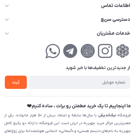
اطلاعات تماس
02177111474
دسترسی سریع
info@nikandish.ir
حساب کاربری
خدمات مشتریان
تهران ، تهرانپارس ، شهرک حکیمیه ، خیابان گلریز ، خیابان گلچین ،
مجله فروشگاه
راهنمای‌خرید‌آنلاین
کوچه گلریز 4 غربی ، پلاک 13
لیست محصولات
حریم خصوصی
درباره‌ما
فروش‌اقساطی
از جدید‌ترین تخفیف‌ها با‌ خبر شوید
تماس با ما
ثبت نام خرید جهیزیه
ثبت
فروش سازمانی و عمده
ما اینجاییم تا یک خرید مطمئن رو برات ، ساده کنیم❤️
فروشگاه
نیک‌اندیش
با سال‌ها سابقه و اعتماد بیش از ۵۰ هزار خانواده، یکی از
معتبرترین مراکز خرید جهیزیه در ایران است. این فروشگاه با ارائه دو پکیج کامل
جهیزیه به نام‌های «تبسم هستی» و «آسمانی»، انتخابی هوشمندانه برای زوج‌های