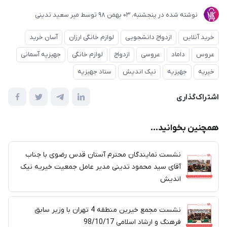
نوشته شده در
پنجشنبه، 03 بهمن 98
توسط
میر سعید تدینی
خرید آنلاین
ازدواج دانشجویی
لوازم خانگی ارزان
آسان خرید
عروس
داماد
عروسی
ازدواج
لوازم خانگی
جهیزیه آسمانی
خیریه
جهیزیه
نیک اندیش
ستاد جهیزیه
اشتراک‌گذاری
همچنین بخوانید...
نشست نمایندگان محترم آستان قدس رضوی با جناب
آقای سید محمود تدینی مدیر عامل جمعیت خیریه نیک
اندیش
نشست مجمع خیرین منطقه 4 تهران با وزیر سابق
فرهنگ و ارشاد اسلامی 98/10/17