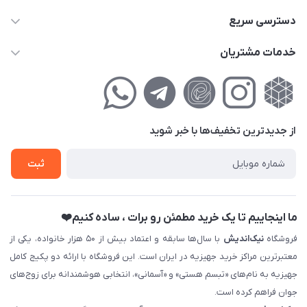
02177111474
دسترسی سریع
info@nikandish.ir
حساب کاربری
خدمات مشتریان
تهران ، تهرانپارس ، شهرک حکیمیه ، خیابان گلریز ، خیابان گلچین ،
مجله فروشگاه
راهنمای‌خرید‌آنلاین
کوچه گلریز 4 غربی ، پلاک 13
لیست محصولات
حریم خصوصی
درباره‌ما
فروش‌اقساطی
از جدید‌ترین تخفیف‌ها با‌ خبر شوید
تماس با ما
ثبت نام خرید جهیزیه
ثبت
فروش سازمانی و عمده
ما اینجاییم تا یک خرید مطمئن رو برات ، ساده کنیم❤️
فروشگاه
نیک‌اندیش
با سال‌ها سابقه و اعتماد بیش از ۵۰ هزار خانواده، یکی از
معتبرترین مراکز خرید جهیزیه در ایران است. این فروشگاه با ارائه دو پکیج کامل
جهیزیه به نام‌های «تبسم هستی» و «آسمانی»، انتخابی هوشمندانه برای زوج‌های
جوان فراهم کرده است.